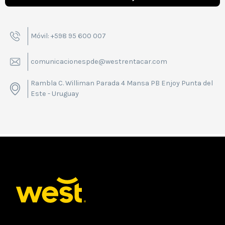
Móvil: +598 95 600 007
comunicacionespde@westrentacar.com
Rambla C. Williman Parada 4 Mansa PB Enjoy Punta del
Este - Uruguay