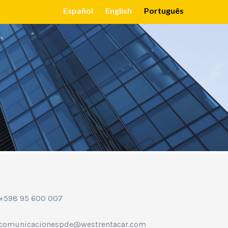
Español
English
Português
AS E WEST
EXPERIÊNCIAS
EVENTOS
CONTATE-NOS
+598 95 600 007
comunicacionespde@westrentacar.com